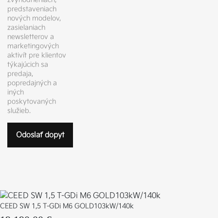
predstaveniach
nových modelov,
zasielaniach
newsletterov a
marketingových
aktivít pre klientov
týkajúcich sa
predaja,
popredajných a
iných
poskytovaných
služieb.
CEED SW 1,5 T-GDi M6 GOLD103kW/140k