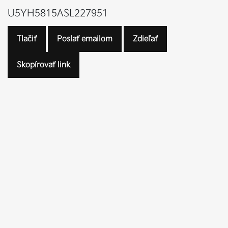
U5YH5815ASL227951
Tlačiť
Poslať emailom
Zdieľať
Skopírovať link