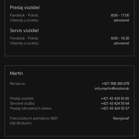
Predaj vozidiel
Pondelok - Piatok:
8:00 - 17:00
Víkendy a sviatky:
zatvorené
Servis vozidiel
Pondelok - Piatok:
8:00 - 16:30
Víkendy a sviatky:
zatvorené
Martin
Recepcia:
+421 908 260 678
info.martin@motorr.sk
Predaj vozidiel:
+421 43 424 55 65
Servisné služby:
+421 43 424 55 64
Predaj náhradných dielov:
+421 43 424 55 57
Francúzskych partizánov 5831 

Navigovať
036 08 Martin