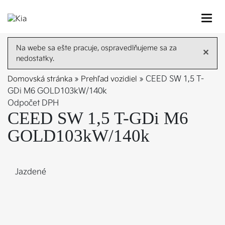
Prehľad vozidiel
Na webe sa ešte pracuje, ospravedlňujeme sa za
✕
nedostatky.
Zvýhodnené ponuky
Domovská stránka
»
Prehľad vozidiel
»
CEED SW 1,5 T-
GDi M6 GOLD103kW/140k
Novinky
Odpočet DPH
CEED SW 1,5 T-GDi M6
Servis
GOLD103kW/140k
Služby
Jazdené
Kontakty
Eshop