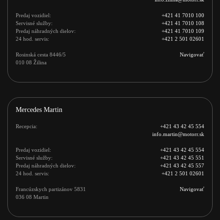
Predaj vozidiel:
+421 41 7010 100
Servisné služby:
+421 41 7010 108
Predaj náhradných dielov:
+421 41 7010 109
24 hod. servis:
+421 2 501 02601
Rosinská cesta 8446/5 

Navigovať
010 08 Žilina
Mercedes Martin
Recepcia:
+421 43 42 45 554
info.martin@motorr.sk
Predaj vozidiel:
+421 43 42 45 554
Servisné služby:
+421 43 42 45 551
Predaj náhradných dielov:
+421 43 42 45 557
24 hod. servis:
+421 2 501 02601
Francúzskych partizánov 5831 

Navigovať
036 08 Martin