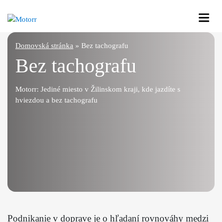
Mercedes
Domovská stránka
»
Bez tachografu
Bez tachografu
KIA
Motorr: Jediné miesto v Žilinskom kraji, kde jazdíte s
hviezdou a bez tachografu
Podnikanie v doprave je o hľadaní rovnováhy medzi