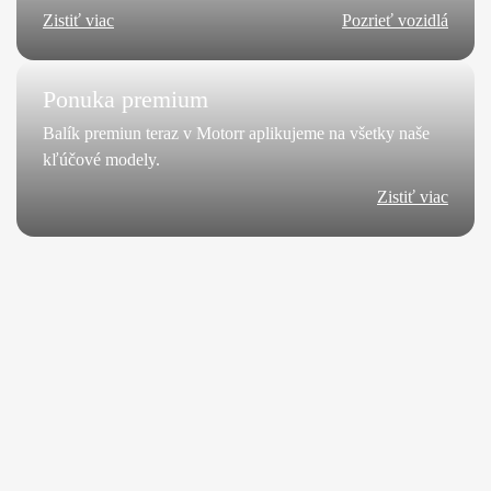
Zistiť viac
Pozrieť vozidlá
Ponuka premium
Balík premiun teraz v Motorr aplikujeme na všetky naše
kľúčové modely.
Zistiť viac