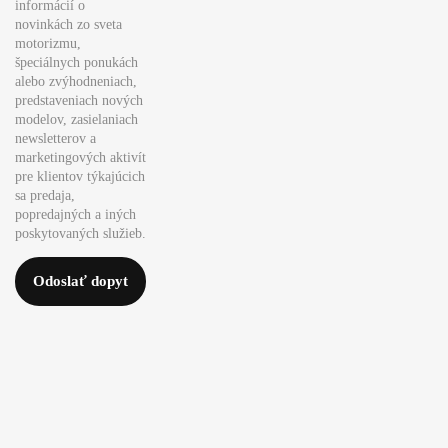
informácií o
novinkách zo sveta
motorizmu,
špeciálnych ponukách
alebo zvýhodneniach,
predstaveniach nových
modelov, zasielaniach
newsletterov a
marketingových aktivít
pre klientov týkajúcich
sa predaja,
popredajných a iných
poskytovaných služieb.