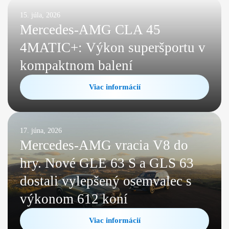
15. júla, 2026
Mercedes-AMG CLA 45
4MATIC+: Výkon superšportu v
kompaktnom balení
Viac informácií
17. júna, 2026
Mercedes-AMG vracia V8 do
hry. Nové GLE 63 S a GLS 63
dostali vylepšený osemvalec s
výkonom 612 koní
Viac informácií