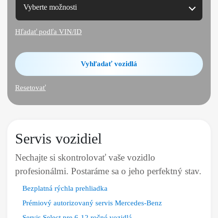
Vyberte možnosti
Hľadať podľa VIN/ID
Vyhľadať vozidlá
Resetovať
Servis vozidiel
Nechajte si skontrolovať vaše vozidlo
profesionálmi. Postaráme sa o jeho perfektný stav.
Bezplatná rýchla prehliadka
Prémiový autorizovaný servis Mercedes-Benz
Servis Select pre 6-12 ročné vozidlá