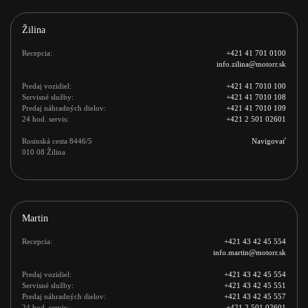
Žilina
Recepcia:
+421 41 701 0100
info.zilina@motorr.sk
Predaj vozidiel:
+421 41 7010 100
Servisné služby:
+421 41 7010 108
Predaj náhradných dielov:
+421 41 7010 109
24 hod. servis:
+421 2 501 02601
Rosinská cesta 8446/5 

Navigovať
010 08 Žilina
Martin
Recepcia:
+421 43 42 45 554
info.martin@motorr.sk
Predaj vozidiel:
+421 43 42 45 554
Servisné služby:
+421 43 42 45 551
Predaj náhradných dielov:
+421 43 42 45 557
24 hod. servis:
+421 2 501 02601