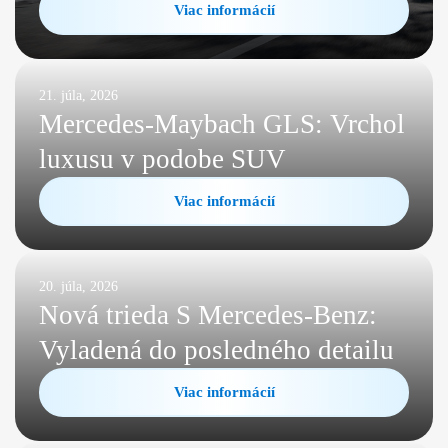
Viac informácií
21. júla, 2026
Mercedes-Maybach GLS: Vrchol
luxusu v podobe SUV
Viac informácií
20. júla, 2026
Nová trieda S Mercedes-Benz:
Vyladená do posledného detailu
Viac informácií