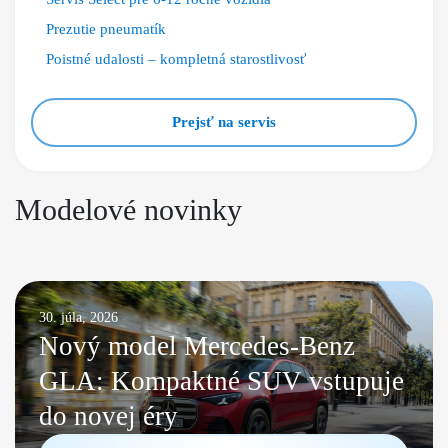
Prezutie pneumatík
Poistné udalosti – kompletná starostlivosť
Prejsť na servis
Modelové novinky
30. júla, 2026
Nový model Mercedes-Benz
GLA: Kompaktné SUV vstupuje
do novej éry