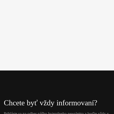
Chcete byť vždy informovaní?
Prihláste sa na odber nášho hviezdneho newslettra a buďte vždy v