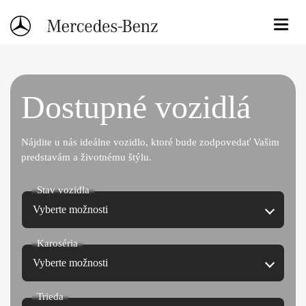
Osobné vozidlá
Dostupné vozidlá
Úžitkové vozidlá
Servisné služby
Nájdite u nás ideálne vozidlo, ktoré bude zodpovedať Vašim
predstavám a životnému štýlu.
Služby
Stav vozidla
Vyberte možnosti
O nás
Karoséria
Novinky
Vyberte možnosti
Trieda