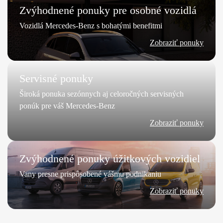
Zvýhodnené ponuky pre osobné vozidlá
Vozidlá Mercedes-Benz s bohatými benefitmi
Zobraziť ponuky
Servisné ponuky
Široká ponuka sezónnych aj celoročných servisných
ponúk pre váš Mercedes-Benz
Zobraziť ponuky
Zvýhodnené ponuky úžitkových vozidiel
Vany presne prispôsobené vášmu podnikaniu
Zobraziť ponuky