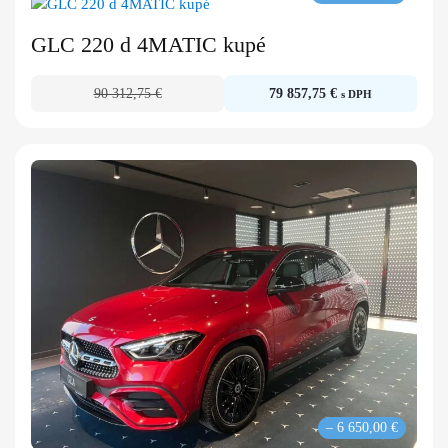
GLC 220 d 4MATIC kupé
90 312,75 €
79 857,75 €
s DPH
– 6 650,00 €