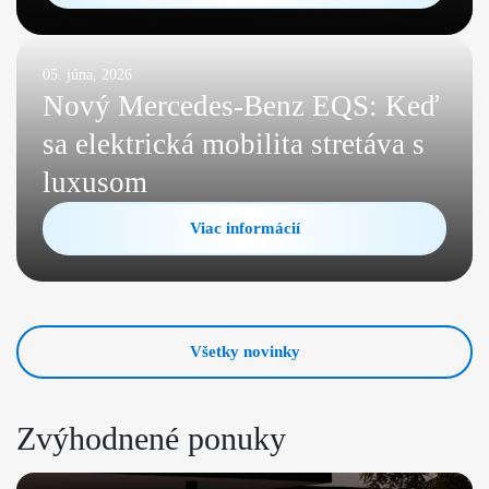
05. júna, 2026
Nový Mercedes-Benz EQS: Keď
sa elektrická mobilita stretáva s
luxusom
Viac informácií
Všetky novinky
Zvýhodnené ponuky