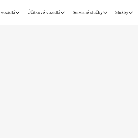
vozidlá
Úžitkové vozidlá
Servisné služby
Služby