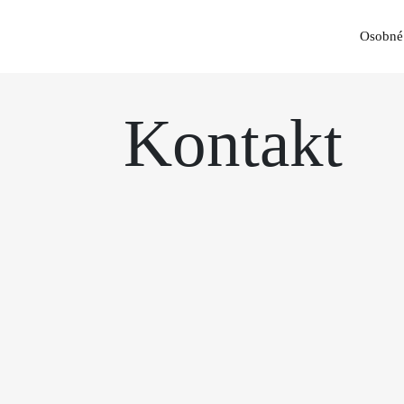
Osobné 
Osobné vozidlá
Kontakt
Úžitkové vozidlá
Servisné služby
Služby
O nás
Novinky