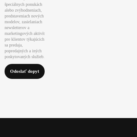
špeciálnych ponukách
alebo zvýhodneniach,
predstaveniach nových
modelov, zasielaniach
newsletterov a
marketingových aktivít
pre klientov týkajúcich
sa predaja,
popredajných a iných
poskytovaných služieb.