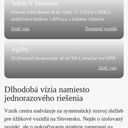
Trieda V Premium
Cenové zvýhodnenie až do výšky 17 154 Eur s DPH a
atraktívnym úrokom 1,40% p.a. s bohatou výbavou.
Zistiť viac
Dostupné vozidlá
Agility
Zvýhodnené financovanie už od 369 € mesačne bez DPH
Zistiť viac
Dlhodobá vízia namiesto
jednorazového riešenia
Vznik centra nadväzuje na systematický rozvoj služieb
pre úžitkové vozidlá na Slovensku. Nejde o izolovaný
projekt, ale o pokračovanie stratégie zameranej na