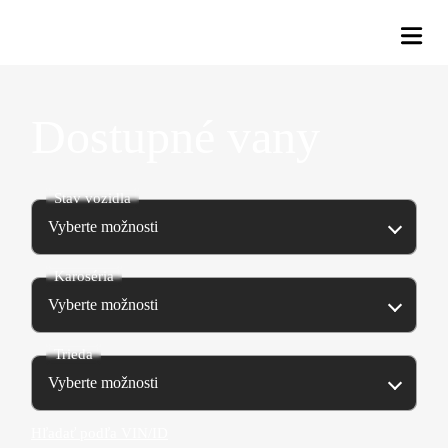
Osobné vozidlá
Dostupné vany
Úžitkové vozidlá
Stav vozidla
Servisné služby
Vyberte možnosti
Služby
Karoséria
Vyberte možnosti
O nás
Trieda
Novinky
Vyberte možnosti
Hľadať podľa VIN/ID