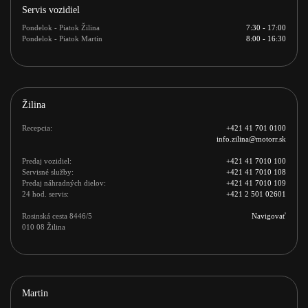
Servis vozidiel
Pondelok - Piatok Žilina
7:30 - 17:00
Pondelok - Piatok Martin
8:00 - 16:30
Žilina
Recepcia:
+421 41 701 0100
info.zilina@motorr.sk
Predaj vozidiel:
+421 41 7010 100
Servisné služby:
+421 41 7010 108
Predaj náhradných dielov:
+421 41 7010 109
24 hod. servis:
+421 2 501 02601
Rosinská cesta 8446/5 

Navigovať
010 08 Žilina
Martin