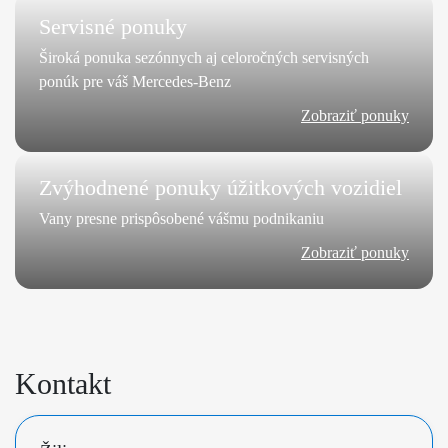
Servisné ponuky
Široká ponuka sezónnych aj celoročných servisných
ponúk pre váš Mercedes-Benz
Zobraziť ponuky
Zvýhodnené ponuky úžitkových vozidiel
Vany presne prispôsobené vášmu podnikaniu
Zobraziť ponuky
Kontakt