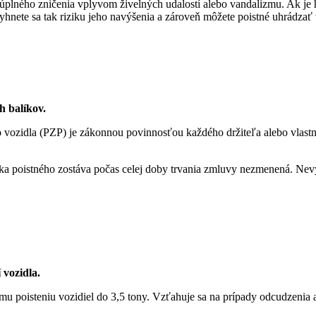
úplného zničenia vplyvom živelných udalostí alebo vandalizmu. Ak je h
hnete sa tak riziku jeho navýšenia a zároveň môžete poistné uhrádzať
h balíkov.
ozidla (PZP) je zákonnou povinnosťou každého držiteľa alebo vlastní
a poistného zostáva počas celej doby trvania zmluvy nezmenená. Nevys
 vozidla.
ému poisteniu vozidiel do 3,5 tony. Vzťahuje sa na prípady odcudzenia a