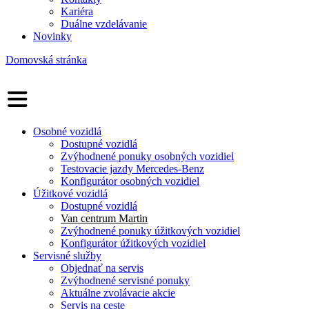
Kariéra
Duálne vzdelávanie
Novinky
Domovská stránka
Osobné vozidlá
Dostupné vozidlá
Zvýhodnené ponuky osobných vozidiel
Testovacie jazdy Mercedes-Benz
Konfigurátor osobných vozidiel
Úžitkové vozidlá
Dostupné vozidlá
Van centrum Martin
Zvýhodnené ponuky úžitkových vozidiel
Konfigurátor úžitkových vozidiel
Servisné služby
Objednať na servis
Zvýhodnené servisné ponuky
Aktuálne zvolávacie akcie
Servis na ceste