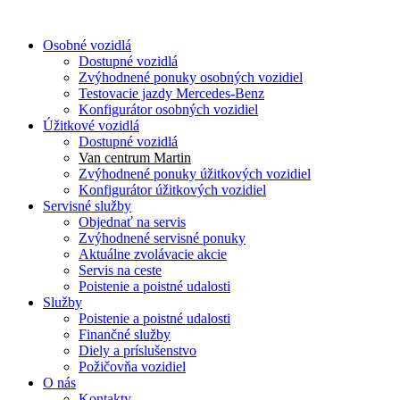
Osobné vozidlá
Dostupné vozidlá
Zvýhodnené ponuky osobných vozidiel
Testovacie jazdy Mercedes-Benz
Konfigurátor osobných vozidiel
Úžitkové vozidlá
Dostupné vozidlá
Van centrum Martin
Zvýhodnené ponuky úžitkových vozidiel
Konfigurátor úžitkových vozidiel
Servisné služby
Objednať na servis
Zvýhodnené servisné ponuky
Aktuálne zvolávacie akcie
Servis na ceste
Poistenie a poistné udalosti
Služby
Poistenie a poistné udalosti
Finančné služby
Diely a príslušenstvo
Požičovňa vozidiel
O nás
Kontakty