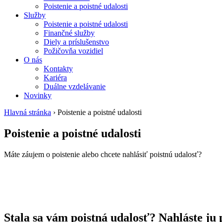
Poistenie a poistné udalosti
Služby
Poistenie a poistné udalosti
Finančné služby
Diely a príslušenstvo
Požičovňa vozidiel
O nás
Kontakty
Kariéra
Duálne vzdelávanie
Novinky
Hlavná stránka
›
Poistenie a poistné udalosti
Poistenie a poistné udalosti
Máte záujem o poistenie alebo chcete nahlásiť poistnú udalosť?
Stala sa vám poistná udalosť? Nahláste ju