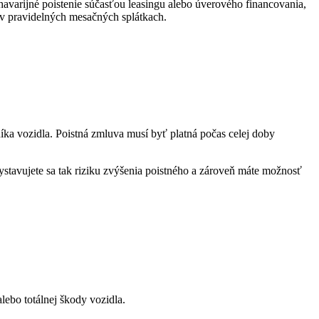
avarijné poistenie súčasťou leasingu alebo úverového financovania,
 v pravidelných mesačných splátkach.
ka vozidla. Poistná zmluva musí byť platná počas celej doby
tavujete sa tak riziku zvýšenia poistného a zároveň máte možnosť
lebo totálnej škody vozidla.