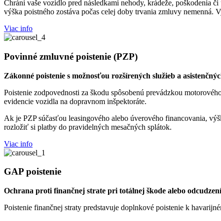
Chráni vaše vozidlo pred následkami nehody, krádeže, poškodenia či 
výška poistného zostáva počas celej doby trvania zmluvy nemenná. Vy
Viac info
Povinné zmluvné poistenie (PZP)
Zákonné poistenie s možnosťou rozšírených služieb a asistenčnýc
Poistenie zodpovednosti za škodu spôsobenú prevádzkou motorového v
evidencie vozidla na dopravnom inšpektoráte.
Ak je PZP súčasťou leasingového alebo úverového financovania, výšk
rozložiť si platby do pravidelných mesačných splátok.
Viac info
GAP poistenie
Ochrana proti finančnej strate pri totálnej škode alebo odcudzení
Poistenie finančnej straty predstavuje doplnkové poistenie k havarijn