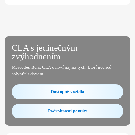
CLA s jedinečným
zvýhodnením
Mercedes-Benz CLA osloví najmä tých, ktorí nechcú
splynúť s davom.
Dostupné vozidlá
Podrobnosti ponuky