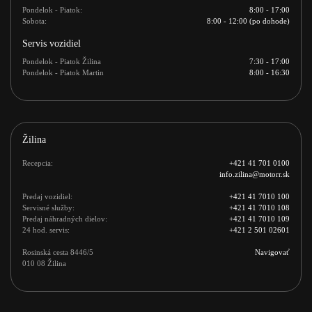
Pondelok - Piatok:
8:00 - 17:00
Sobota:
8:00 - 12:00 (po dohode)
Servis vozidiel
Pondelok - Piatok Žilina
7:30 - 17:00
Pondelok - Piatok Martin
8:00 - 16:30
Žilina
Recepcia:
+421 41 701 0100
info.zilina@motorr.sk
Predaj vozidiel:
+421 41 7010 100
Servisné služby:
+421 41 7010 108
Predaj náhradných dielov:
+421 41 7010 109
24 hod. servis:
+421 2 501 02601
Rosinská cesta 8446/5 

Navigovať
010 08 Žilina