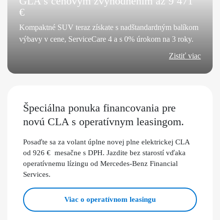
GLA s cenovým zvýhodnením až 9 471
€
Kompaktné SUV teraz získate s nadštandardným balíkom
výbavy v cene, ServiceCare 4 a s 0% úrokom na 3 roky.
Zistiť viac
Špeciálna ponuka financovania pre
novú CLA s operatívnym leasingom.
Posaďte sa za volant úplne novej plne elektrickej CLA
od 926 € mesačne s DPH. Jazdite bez starostí vďaka
operatívnemu lízingu od Mercedes-Benz Financial
Services.
Viac o operatívnom leasingu