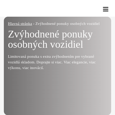
Osobné vozidlá
Hlavná stránka
›
Zvýhodnené ponuky osobných vozidiel
Zvýhodnené ponuky
Úžitkové vozidlá
osobných vozidiel
Servisné služby
Limitovaná ponuka s extra zvýhodnením pre vybrané
vozidlá skladom. Doprajte si viac. Viac elegancie, viac
Služby
výkonu, viac inovácií.
O nás
Novinky