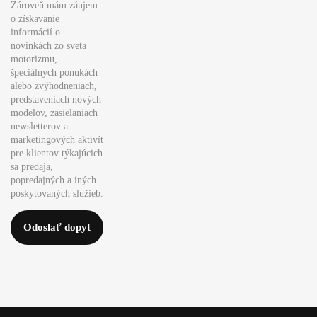
Zároveň mám záujem
o získavanie
informácií o
novinkách zo sveta
motorizmu,
špeciálnych ponukách
alebo zvýhodneniach,
predstaveniach nových
modelov, zasielaniach
newsletterov a
marketingových aktivít
pre klientov týkajúcich
sa predaja,
popredajných a iných
poskytovaných služieb.