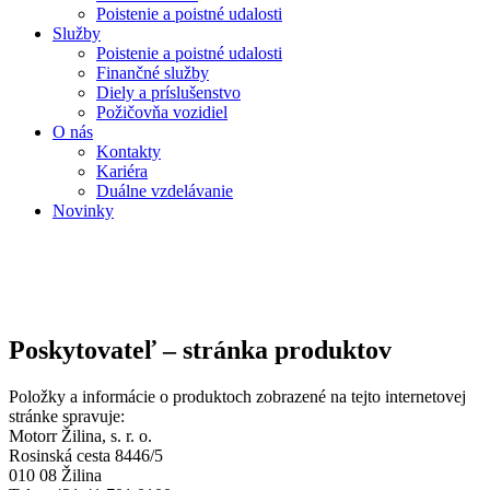
Poistenie a poistné udalosti
Služby
Poistenie a poistné udalosti
Finančné služby
Diely a príslušenstvo
Požičovňa vozidiel
O nás
Kontakty
Kariéra
Duálne vzdelávanie
Novinky
Poskytovateľ – stránka produktov
Položky a informácie o produktoch zobrazené na tejto internetovej
stránke spravuje:
Motorr Žilina, s. r. o.
Rosinská cesta 8446/5
010 08 Žilina