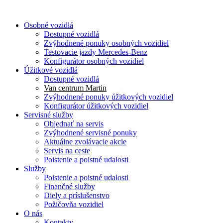
Osobné vozidlá
Dostupné vozidlá
Zvýhodnené ponuky osobných vozidiel
Testovacie jazdy Mercedes-Benz
Konfigurátor osobných vozidiel
Úžitkové vozidlá
Dostupné vozidlá
Van centrum Martin
Zvýhodnené ponuky úžitkových vozidiel
Konfigurátor úžitkových vozidiel
Servisné služby
Objednať na servis
Zvýhodnené servisné ponuky
Aktuálne zvolávacie akcie
Servis na ceste
Poistenie a poistné udalosti
Služby
Poistenie a poistné udalosti
Finančné služby
Diely a príslušenstvo
Požičovňa vozidiel
O nás
Kontakty