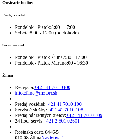
Otváracie hodiny
Predaj vozidiel
Pondelok - Piatok:
8:00 - 17:00
Sobota:
8:00 - 12:00 (po dohode)
Servis vozidiel
Pondelok - Piatok Žilina
7:30 - 17:00
Pondelok - Piatok Martin
8:00 - 16:30
Žilina
Recepcia:
+421 41 701 0100
info.zilina@motorr.sk
Predaj vozidiel:
+421 41 7010 100
Servisné služby:
+421 41 7010 108
Predaj náhradných dielov:
+421 41 7010 109
24 hod. servis:
+421 2 501 02601
Rosinská cesta 8446/5 

010 08 Žilina
Navigovať